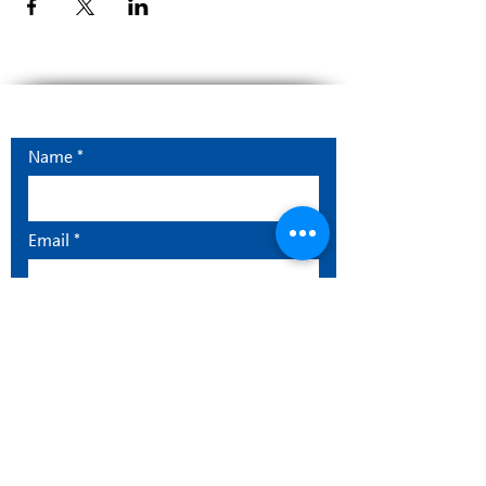
Contact
Name
Email
Message
Send