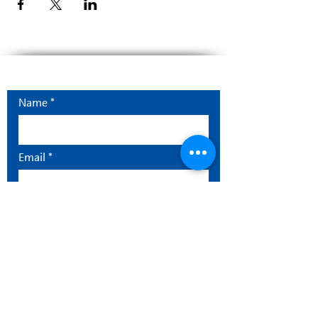
Contact
Name
Email
Message
Send