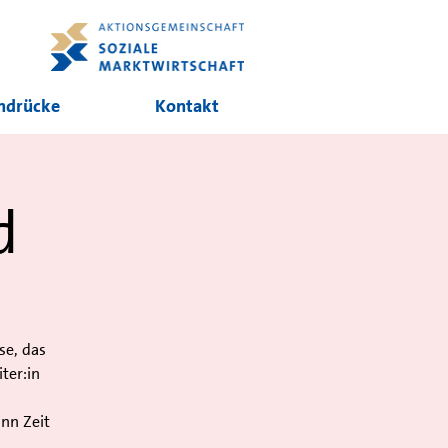
ndrücke
Kontakt
d
se, das
ter:in
ann Zeit